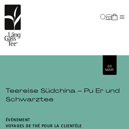
23
MAR
Teereise Südchina – Pu Er und
Schwarztee
ÉVÉNEMENT
VOYAGES DE THÉ POUR LA CLIENTÈLE