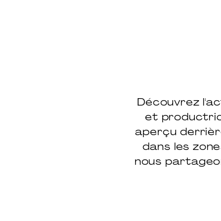
Découvrez l'ac
et productri
aperçu derrièr
dans les zones
nous partageon