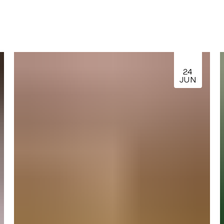
24
JUN