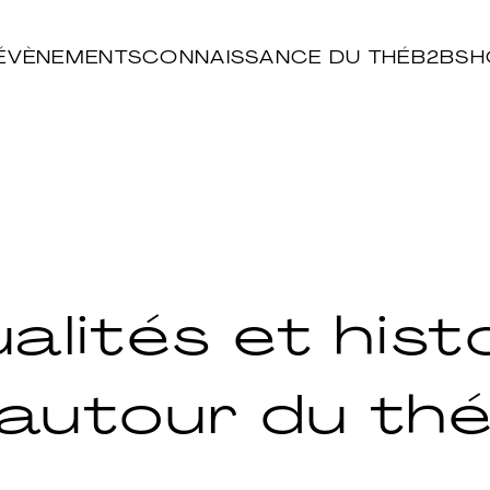
ÉVÈNEMENTS
CONNAISSANCE DU THÉ
B2B
SH
alités et hist
autour du th