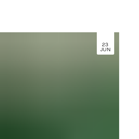
23
JUN