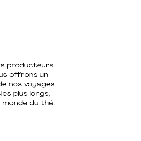
urs producteurs
us offrons un
 de nos voyages
les plus longs,
e monde du thé.