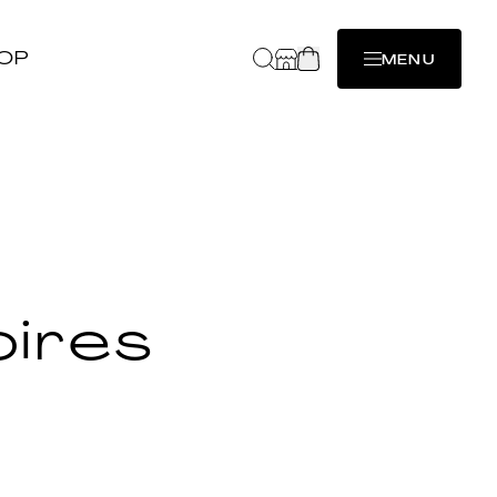
OP
MENU
oires
é