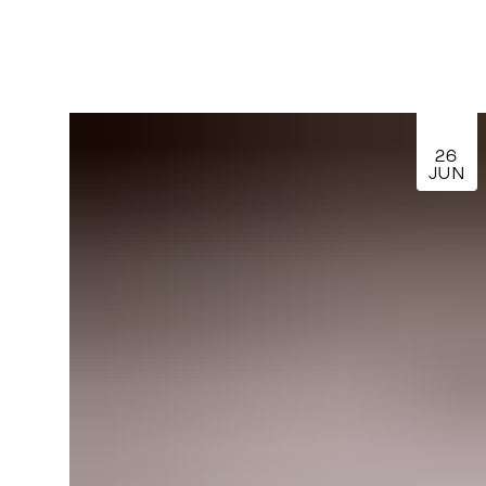
26
JUN