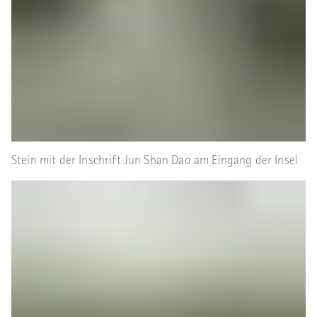
Stein mit der Inschrift Jun Shan Dao am Eingang der Insel