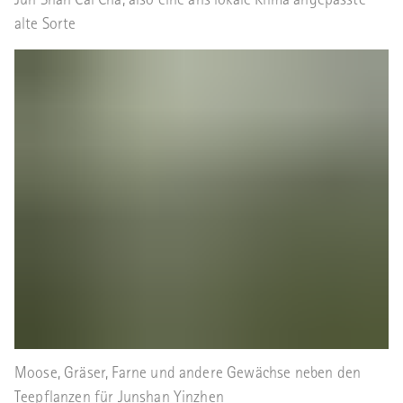
Jun Shan Cai Cha, also eine ans lokale Klima angepasste
alte Sorte
Moose, Gräser, Farne und andere Gewächse neben den
Teepflanzen für Junshan Yinzhen