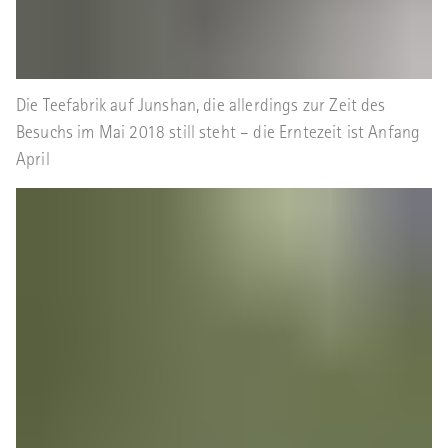
Die Teefabrik auf Junshan, die allerdings zur Zeit des
Besuchs im Mai 2018 still steht – die Erntezeit ist Anfang
April