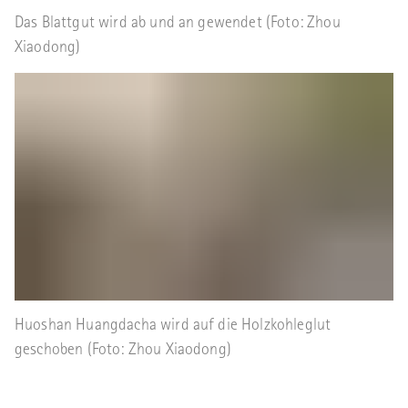
Das Blattgut wird ab und an gewendet (Foto: Zhou
Xiaodong)
Huoshan Huangdacha wird auf die Holzkohleglut
geschoben (Foto: Zhou Xiaodong)