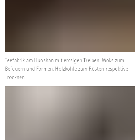
Teefabrik am Huoshan mit emsigen Treiben, Woks zum
Befeuern und Formen, Holzkohle zum Rösten respektive
Trocknen