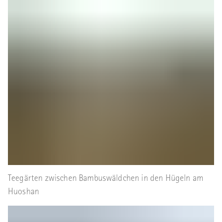
Teegärten zwischen Bambuswäldchen in den Hügeln am
Huoshan