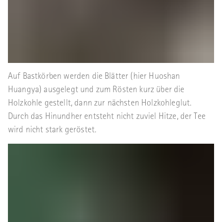
Auf Bastkörben werden die Blätter (hier Huoshan
Huangya) ausgelegt und zum Rösten kurz über die
Holzkohle gestellt, dann zur nächsten Holzkohleglut.
Durch das Hinundher entsteht nicht zuviel Hitze, der Tee
wird nicht stark geröstet.