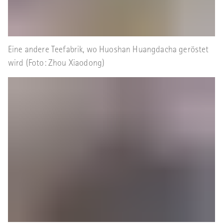
Eine andere Teefabrik, wo Huoshan Huangdacha geröstet
wird (Foto: Zhou Xiaodong)