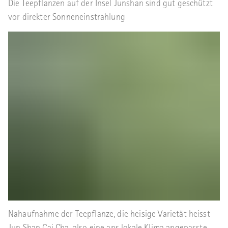
Die Teepflanzen auf der Insel Junshan sind gut geschützt
vor direkter Sonneneinstrahlung
Nahaufnahme der Teepflanze, die heisige Varietät heisst