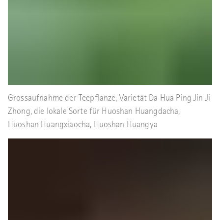
Grossaufnahme der Teepflanze, Varietät Da Hua Ping Jin Ji
Zhong, die lokale Sorte für Huoshan Huangdacha,
Huoshan Huangxiaocha, Huoshan Huangya