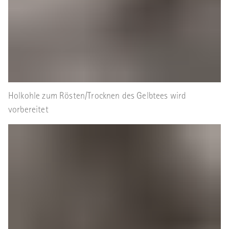
Holkohle zum Rösten/Trocknen des Gelbtees wird
vorbereitet