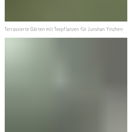
Terrassierte Gärten mit Teepflanzen für Junshan Yinzhen