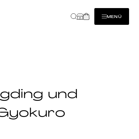
MENÜ
gding und
 Gyokuro