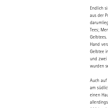
Endlich s
aus der P
darumlieg
Tees; Men
Gelbtees
Hand ver
Gelbtee i
und zwei 
wurden se
Auch auf
am südlic
einen Ha
allerding