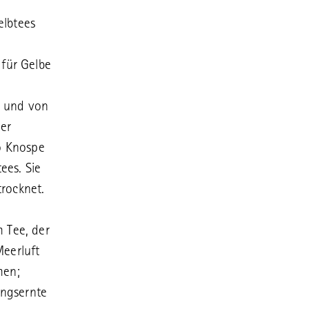
elbtees
 für Gelbe
n und von
er
so Knospe
ees. Sie
rocknet.
m Tee, der
Meerluft
men;
ingsernte