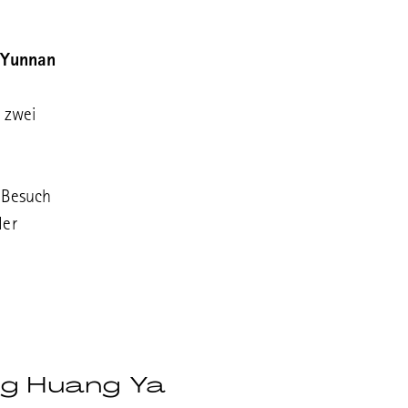
r
Yunnan
zwei
 Besuch
der
g Huang Ya
