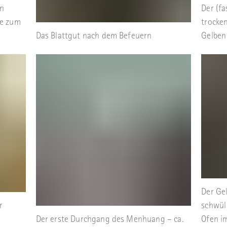
en
Der (fa
re zum
trocke
Das Blattgut nach dem Befeuern
Gelben
Der Ge
r
schwül
Der erste Durchgang des Menhuang – ca.
Ofen im