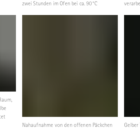
zwei Stunden im Ofen bei ca. 90°C
verarb
Raum,
lbe
tet
Nahaufnahme von den offenen Päckchen
Gelber