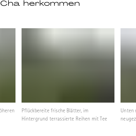
o Cha herkommen
höheren
Pflückbereite frische Blätter, im
Unten 
Hintergrund terrassierte Reihen mit Tee
neugez