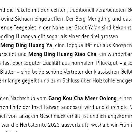
ind die Pakete mit den echten, traditionell verarbeiteten G
rovinz Sichuan eingetroffen! Der Berg Mengding und das
ende Teegebiet in der Nähe der Stadt Ya'an sind bekannt
gding Huangya gilt sogar als einer der drei grossen
.
Meng Ding Huang Ya
, eine Topqualität nur aus Knospe
arbeitet und
Meng Ding Huang Xiao Cha
, ein wunderbar
n fast ebensoguter Qualität aus normalem Pflückgut – al
Blätter – sind beide schöne Vertreter der klassischen Gelbt
hr lange gegelbt und zum Schluss über Holzkohle endget
 den Nachschub vom
Gang Kou Cha Meer Oolong
, eine
hen Ende der Insel Taiwan angebaut wird und durch die 
uch von salzigem Geschmack erhält, ist endlich angekom
s war die Herbsternte 2023 ausverkauft, weshalb wir Frühl