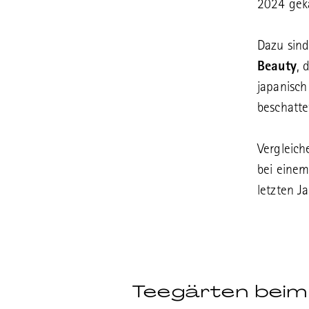
2024 gek
Dazu sind
Beauty
, 
japanisc
beschatte
Vergleich
bei eine
letzten J
Teegärten beim