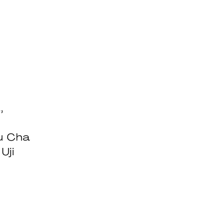
,
u Cha
Uji