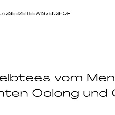
LÄSSE
B2B
TEEWISSEN
SHOP
Gelbtees vom Men
nten Oolong und