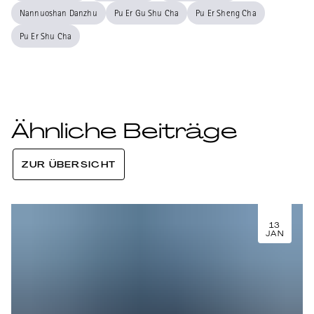
Nannuoshan Danzhu
Pu Er Gu Shu Cha
Pu Er Sheng Cha
Pu Er Shu Cha
Ähnliche Beiträge
ZUR ÜBERSICHT
13
JAN