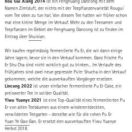
Rou Gui Xiang 2014
ist ein Fenghuang Dancong mit dem
Namen Zimtduft, der nichts mit der Teepflanzenvarietät Rougui
vom Tee oben zu tun hat. Von diesem Tee hatten wir früher schon
mal eine kleine Menge im Verkauf. Mehr zu den Teenamen und
Teepflanzen im Gebiet der Fenghuang Dancong ist zu finden im
Eintrag über
Shuixian
.
Wir kaufen regelmässig fermentierte Pu Er, die wir dann einige
Jahre lagern, bevor sie in den Verkauf kommen. Ganz frische Pu
Er Shu Cha sind nicht wirklich gut zu trinken... Im Verlaufe des
Frühjahres sind zwei neue gepresste Pu'er Shucha in den Verkauf
gekommen, welche die ausverkauften Vorgänger ersetzen.
Lincang 2022
ist unser einfacher fermentierte Pu Er Cake, ein
preiswerter Tee in solider Qualität.
Yiwu Yuanye 2021
ist eine Top-Qualität eines fermentierten Pu
Er von alten Teebäumen aus einem wiederentdeckten,
verwilderten Teegarten - derselbe wie für die rohen Pu Er
Yuan Ye Gao Gan
. Er ersetzt den ausverkauften Yiwu Yuanye
Herbst 2018.