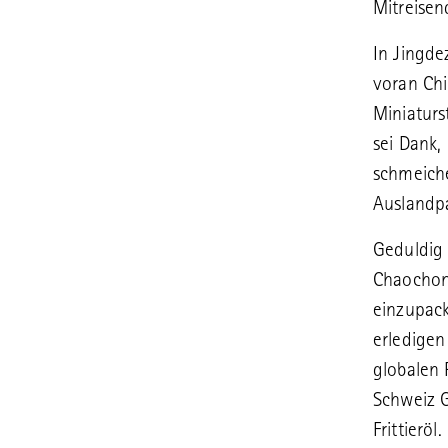
Mitreisen
In Jingd
voran Chi
Miniaturs
sei Dank,
schmeiche
Auslandpa
Geduldig 
Chaochon
einzupack
erledigen
globalen 
Schweiz G
Frittieröl.