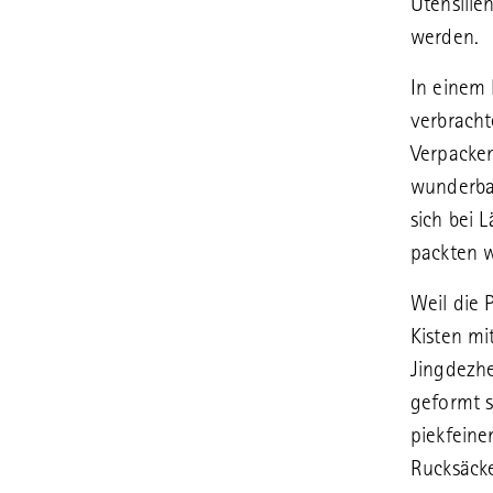
Utensilie
werden.
In einem 
verbracht
Verpacken
wunderba
sich bei 
packten w
Weil die 
Kisten mi
Jingdezhe
geformt s
piekfeine
Rucksäcke