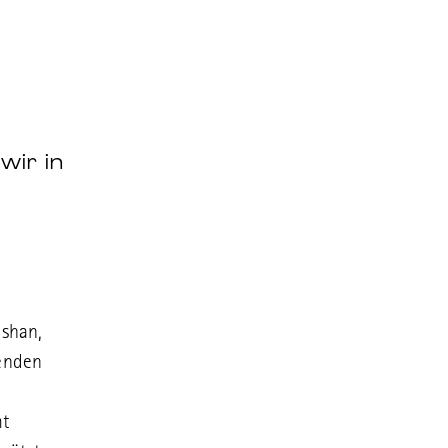
wir in
gshan,
renden
mt