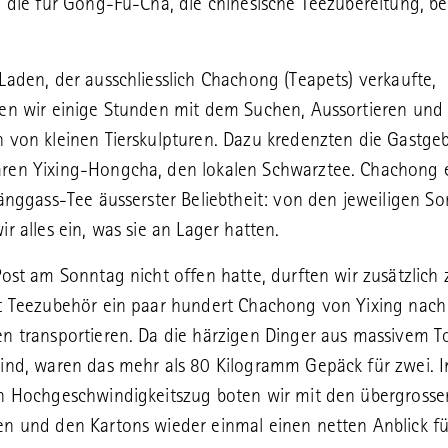
n die für Gong-Fu-Cha, die chinesische Teezubereitung, b
Laden, der ausschliesslich Chachong (Teapets) verkaufte,
en wir einige Stunden mit dem Suchen, Aussortieren und
 von kleinen Tierskulpturen. Dazu kredenzten die Gastge
ren Yixing-Hongcha, den lokalen Schwarztee. Chachong 
Länggass-Tee äusserster Beliebtheit: von den jeweiligen So
ir alles ein, was sie an Lager hatten.
Post am Sonntag nicht offen hatte, durften wir zusätzlich
t Teezubehör ein paar hundert Chachong von Yixing nach
n transportieren. Da die härzigen Dinger aus massivem T
ind, waren das mehr als 80 Kilogramm Gepäck für zwei. 
n Hochgeschwindigkeitszug boten wir mit den übergrosse
n und den Kartons wieder einmal einen netten Anblick fü