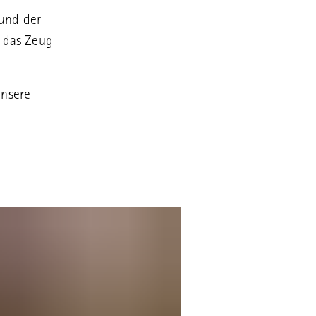
 und der
, das Zeug
unsere