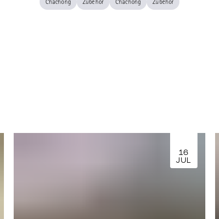
Chachong
Zubehör
Chachong
Zubehör
16
JUL