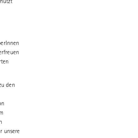
enützt
berInnen
erfreuen
rten
 zu den
on
Im
n
r unsere