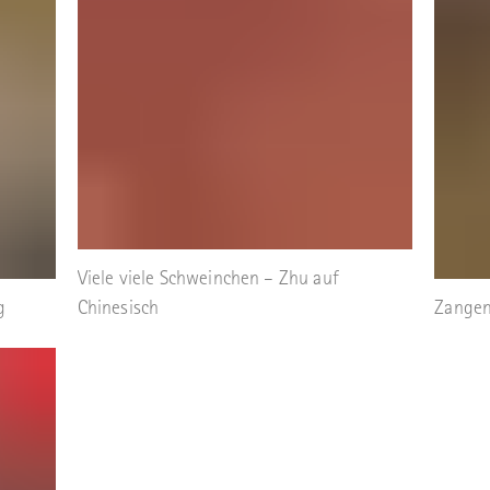
Viele viele Schweinchen – Zhu auf
g
Chinesisch
Zangen,