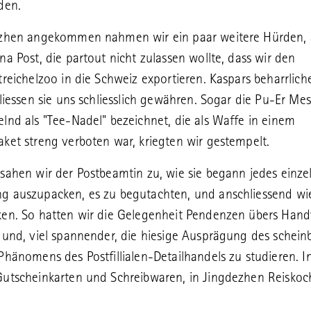
den.
ezhen angekommen nahmen wir ein paar weitere Hürden, 
na Post, die partout nicht zulassen wollte, dass wir den
treichelzoo in die Schweiz exportieren. Kaspars beharrlic
 liessen sie uns schliesslich gewähren. Sogar die Pu-Er Mes
lnd als "Tee-Nadel" bezeichnet, die als Waffe in einem
ket streng verboten war, kriegten wir gestempelt.
sahen wir der Postbeamtin zu, wie sie begann jedes einzel
g auszupacken, es zu begutachten, und anschliessend wi
en. So hatten wir die Gelegenheit Pendenzen übers Hand
 und, viel spannender, die hiesige Ausprägung des schein
Phänomens des Postfillialen-Detailhandels zu studieren. I
utscheinkarten und Schreibwaren, in Jingdezhen Reiskoc