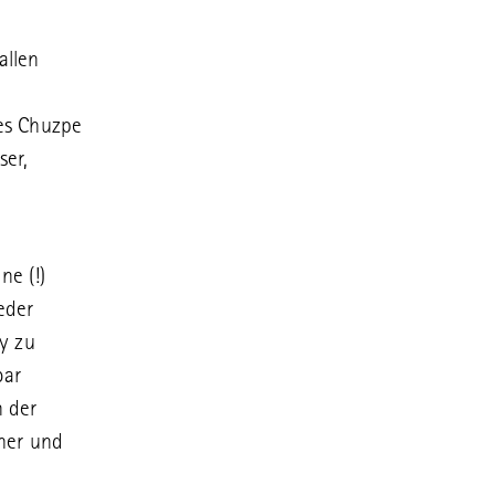
allen
hes Chuzpe
ser,
ne (!)
eder
y zu
bar
n der
her und