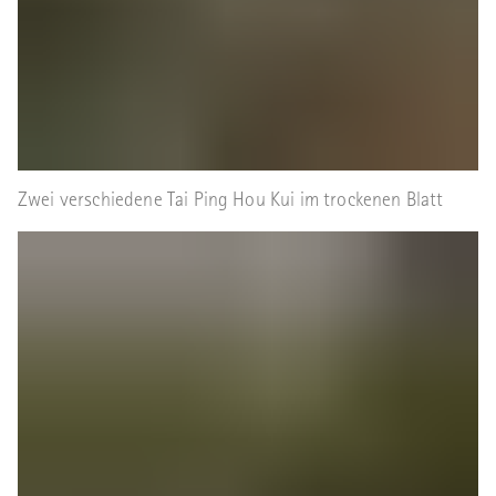
Zwei verschiedene Tai Ping Hou Kui im trockenen Blatt