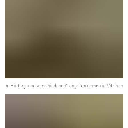
Im Hintergrund verschiedene Yixing-Tonkannen in Vitrinen