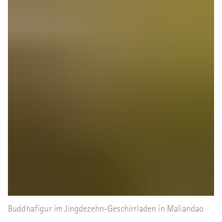
Buddhafigur im Jingdezehn-Geschirrladen in Maliandao