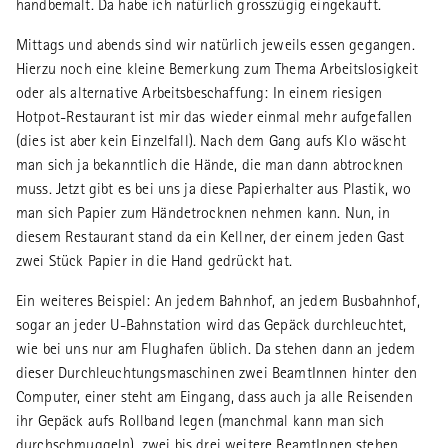
handbemalt. Da habe ich natürlich grosszügig eingekauft.
Mittags und abends sind wir natürlich jeweils essen gegangen.
Hierzu noch eine kleine Bemerkung zum Thema Arbeitslosigkeit
oder als alternative Arbeitsbeschaffung: In einem riesigen
Hotpot-Restaurant ist mir das wieder einmal mehr aufgefallen
(dies ist aber kein Einzelfall). Nach dem Gang aufs Klo wäscht
man sich ja bekanntlich die Hände, die man dann abtrocknen
muss. Jetzt gibt es bei uns ja diese Papierhalter aus Plastik, wo
man sich Papier zum Händetrocknen nehmen kann. Nun, in
diesem Restaurant stand da ein Kellner, der einem jeden Gast
zwei Stück Papier in die Hand gedrückt hat.
Ein weiteres Beispiel: An jedem Bahnhof, an jedem Busbahnhof,
sogar an jeder U-Bahnstation wird das Gepäck durchleuchtet,
wie bei uns nur am Flughafen üblich. Da stehen dann an jedem
dieser Durchleuchtungsmaschinen zwei BeamtInnen hinter den
Computer, einer steht am Eingang, dass auch ja alle Reisenden
ihr Gepäck aufs Rollband legen (manchmal kann man sich
durchschmuggeln), zwei bis drei weitere BeamtInnen stehen