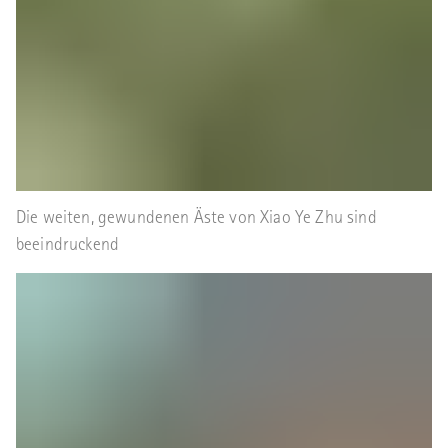
Die weiten, gewundenen Äste von Xiao Ye Zhu sind
beeindruckend