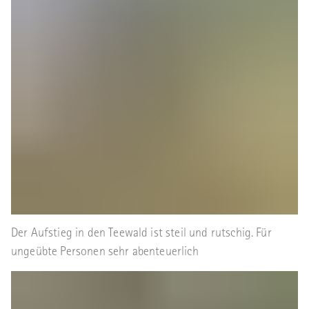
Der Aufstieg in den Teewald ist steil und rutschig. Für
ungeübte Personen sehr abenteuerlich