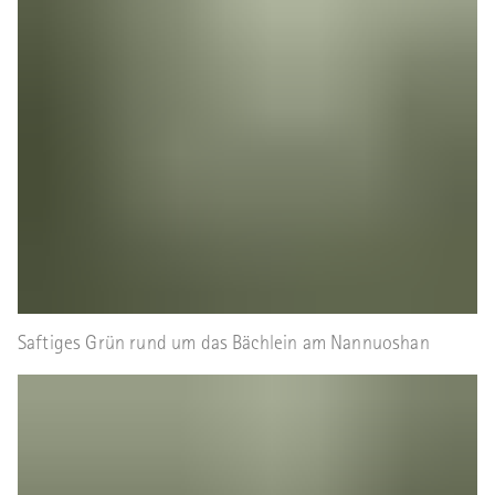
Saftiges Grün rund um das Bächlein am Nannuoshan