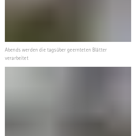
Abends werden die tagsüber geernteten Blätter
verarbeitet