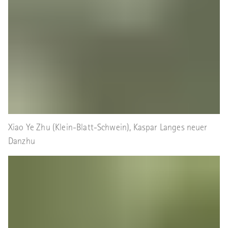
Xiao Ye Zhu (Klein-Blatt-Schwein), Kaspar Langes neuer
Danzhu