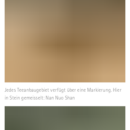
Jedes Teeanbaugebiet verfügt über eine Markierung. Hier
in Stein gemeisselt: Nan Nuo Shan