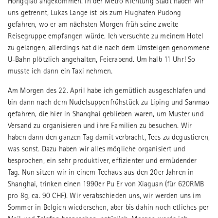
Hongqiao angekommen. In der Metro Richtung Stadt haben wir
uns getrennt, Lukas Lange ist bis zum Flughafen Pudong
gefahren, wo er am nächsten Morgen früh seine zweite
Reisegruppe empfangen würde. Ich versuchte zu meinem Hotel
zu gelangen, allerdings hat die nach dem Umsteigen genommene
U-Bahn plötzlich angehalten, Feierabend. Um halb 11 Uhr! So
musste ich dann ein Taxi nehmen.
Am Morgen des 22. April habe ich gemütlich ausgeschlafen und
bin dann nach dem Nudelsuppenfrühstück zu Liping und Sanmao
gefahren, die hier in Shanghai geblieben waren, um Muster und
Versand zu organisieren und ihre Familien zu besuchen. Wir
haben dann den ganzen Tag damit verbracht, Tees zu degustieren,
was sonst. Dazu haben wir alles mögliche organisiert und
besprochen, ein sehr produktiver, effizienter und ermüdender
Tag. Nun sitzen wir in einem Teehaus aus den 20er Jahren in
Shanghai, trinken einen 1990er Pu Er von Xiaguan (für 620RMB
pro 8g, ca. 90 CHF). Wir verabschieden uns, wir werden uns im
Sommer in Belgien wiedersehen, aber bis dahin noch etliches per