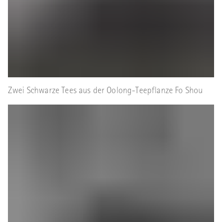
Zwei Schwarze Tees aus der Oolong-Teepflanze Fo Shou