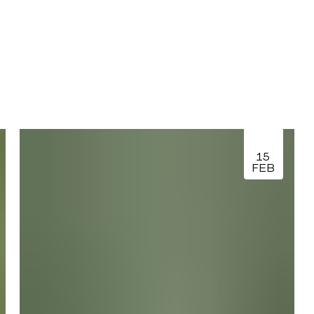
15
FEB