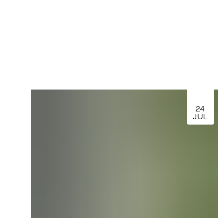
24
JUL