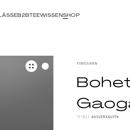
LÄSSE
B2B
TEEWISSEN
SHOP
YIWUSHAN
Bohe
Gaog
7Y1B21
AUSVERKAUFT