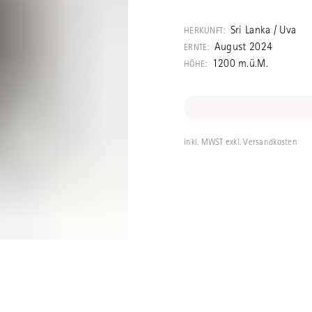
Ein ausgezeich
aus den Uva Hig
Sri Lanka / Uva
HERKUNFT:
August 2024
ERNTE:
1200 m.ü.M.
HÖHE:
inkl. MWST exkl. Versandkosten