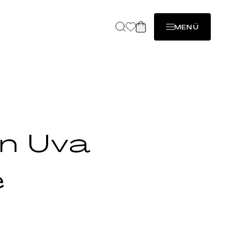
MENÜ
n Uva
e