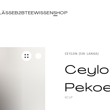
LÄSSE
B2B
TEEWISSEN
SHOP
CEYLON (SRI LANKA)
Ceylo
Peko
6CUP