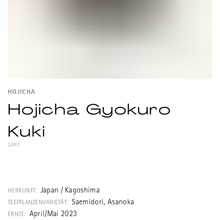
HOJICHA
Hojicha Gyokuro
Kuki
3JH1
Sehr schöner gerösteter Kukicha Gyokuro.
Japan / Kagoshima
HERKUNFT:
Saemidori, Asanoka
TEEPFLANZENVARIETÄT:
April/Mai 2023
ERNTE: