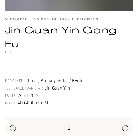
SCHWARZE TEES AUS OOLONG-TEEPFLANZEN
Jin Guan Yin Gong
Fu
6CJG
Ein echter Gong Fu Cha aus Anhui in der
Gegend der Keemun-Schwarztees, deshalb
auch Qimen Guanyin oder Qihong Guanyin.
China / Anhui / Shitai / Renli
HERKUNFT:
Produziert aus der neu gezüchteten
Jin Guan Yin
TEEPFLANZENVARIETÄT:
Oolong-Teepflanzenvarietät namens
April 2020
ERNTE:
Jinguanyin.
400-800 m.ü.M.
HÖHE: