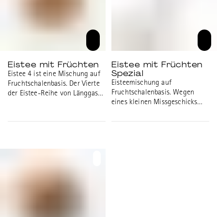
Eistee mit Früchten
Eistee mit Früchten
Spezial
Eistee 4 ist eine Mischung auf
Eisteemischung auf
Fruchtschalenbasis. Der Vierte
Fruchtschalenbasis. Wegen
der Eistee-Reihe von Länggass-
eines kleinen Missgeschicks
Tee zum kalt Ansetzen. Karkade
mit Bergamotte-statt Mango-
und Apfelstücke mit
Aroma-öl aromatisiert.
Ringelblumen und Mango-
Erfrischend anders und nur so
Aroma-öl.
lange Vorrat. Karkade und
Apfelstücke mit Ringelblumen
und Bergamotte-Aroma-öl.