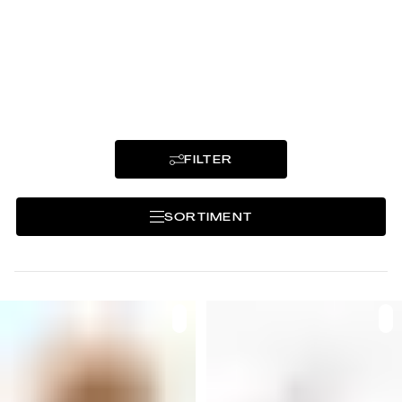
Von Länggass-Tee selbst ausgetüftelt und
gemischt, oft basierend auf klassischen
Rezepten.
FILTER
SORTIMENT