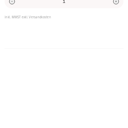
leichtes Massivholz.
inkl. MWST exkl. Versandkosten
Aussenmasse: 19x27cm, Innenmasse:
16x24cm