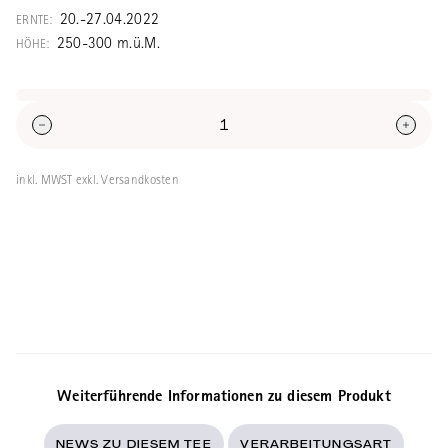
Tama Ryokucha. Der Tee wurden vor dem
20.-27.04.2022
ERNTE:
Pflücken über 10 Tage direkt auf den
250-300 m.ü.M.
HÖHE:
Teebüschen beschattet.
inkl. MWST exkl. Versandkosten
Weiterführende Informationen zu diesem Produkt
NEWS ZU DIESEM TEE
VERARBEITUNGSART