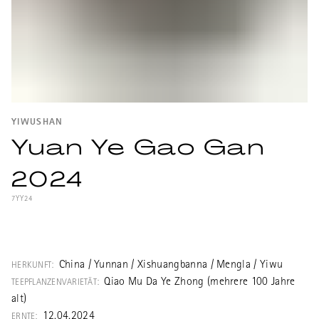
YIWUSHAN
Yuan Ye Gao Gan
2024
7YY24
Aus einem von Huang Xiao Yuan neu (bzw.
wieder-) entdeckten Teewald mit 15 bis 20
Meter hohen, alten Teebäumen in der
China / Yunnan / Xishuangbanna / Mengla / Yiwu
HERKUNFT:
Region Yiwu. Der genaue Standort wird
Qiao Mu Da Ye Zhong (mehrere 100 Jahre
TEEPFLANZENVARIETÄT:
geheim gehalten. Eine sehr seltene Rarität!
alt)
Yuanye Gaogan bedeutet ursprünglich-wild
12.04.2024
ERNTE: