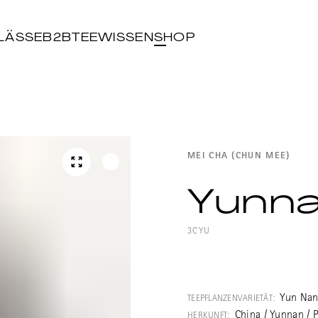
LÄSSE
B2B
TEEWISSEN
SHOP
MEI CHA (CHUN MEE)
Yunna
3CYU
Yun Nan grün is
aus Yunnan mit
Yun Nan
TEEPFLANZENVARIETÄT:
markantem Ar
China / Yunnan / P
HERKUNFT: