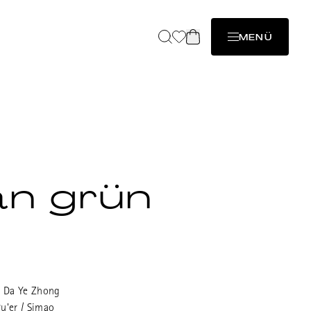
MENÜ
n grün
t ein günstiger, guter Meicha
 unregelmässigen Blatt und
 Da Ye Zhong
oma.
u'er / Simao