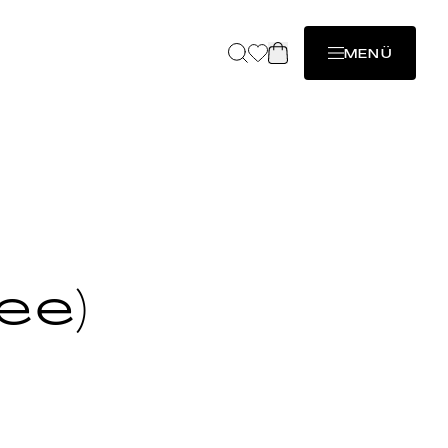
MENÜ
ee)