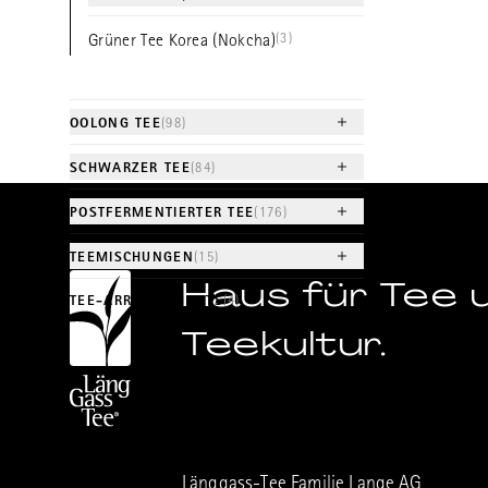
(3)
Grüner Tee Korea (Nokcha)
OOLONG TEE
(98)
SCHWARZER TEE
(84)
POSTFERMENTIERTER TEE
(176)
TEEMISCHUNGEN
(15)
Haus für Tee 
TEE-ARRANGEMENTS
(4)
Teekultur.
Länggass-Tee Familie Lange AG