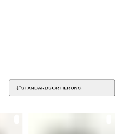
 Name meint
tzen. Diese
nd eher
Ernte. Mei
.
STANDARDSORTIERUNG