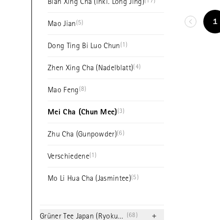
(17)
Bian Xing Cha (inkl. Long Jing)
1
(5)
Mao Jian
(1)
Dong Ting Bi Luo Chun
(4)
Zhen Xing Cha (Nadelblatt)
(8)
Mao Feng
(3)
Mei Cha (Chun Mee)
(6)
Zhu Cha (Gunpowder)
(1)
Verschiedene
(5)
Mo Li Hua Cha (Jasmintee)
(68)
Grüner Tee Japan (Ryokucha)