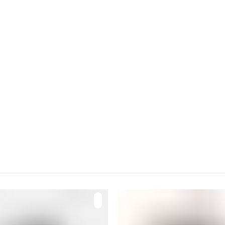
m Westen bekannt als Chun Mee. Der
nd ist mit "Augenbrauen-Tee" zu überse
it kleinen und gekrümmten Blättern si
e Qualitäten, häufig auch aus zweiter 
Cha sind recht kräftig-herb und süffig