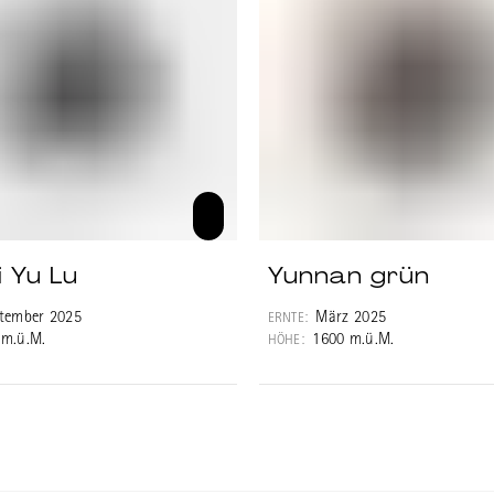
i Yu Lu
Yunnan grün
tember 2025
März 2025
ERNTE:
 m.ü.M.
1600 m.ü.M.
HÖHE: