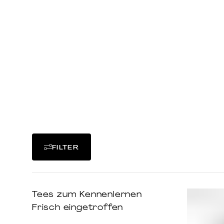
Mei Cha, i
die Form u
Tees m
günstiger
FILTER
Tees zum Kennenlernen
Frisch eingetroffen