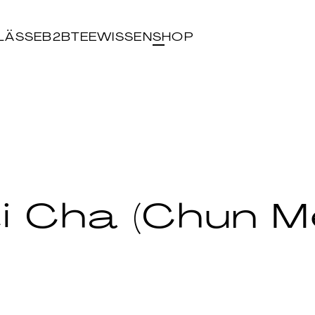
LÄSSE
B2B
TEEWISSEN
SHOP
i Cha (Chun M