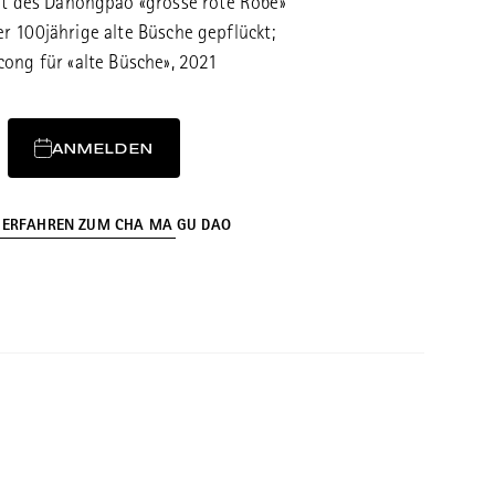
ät des Dahongpao «grosse rote Robe»
r 100jährige alte Büsche gepflückt;
cong für «alte Büsche», 2021
ANMELDEN
 ERFAHREN ZUM CHA MA GU DAO