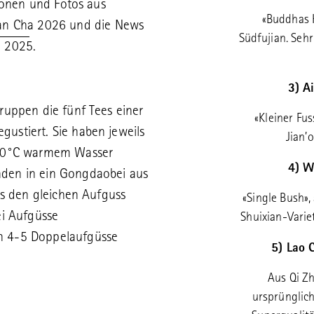
tionen und Fotos aus
«Buddhas 
Yan Cha 2026
und die News
Südfujian. Sehr
 2025.
3) A
ruppen die fünf Tees einer
«Kleiner Fu
stiert. Sie haben jeweils
Jian’
 90°C warmem Wasser
4) W
den in ein Gongdaobei aus
ls den gleichen Aufguss
«Single Bush»
ei Aufgüsse
Shuixian-Varie
n 4-5 Doppelaufgüsse
5) Lao 
Aus Qi Zh
ursprünglich