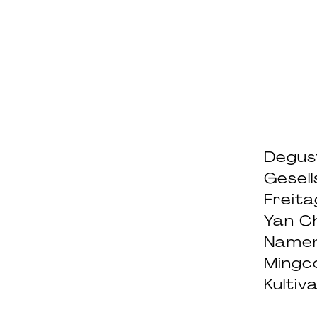
Degus
Gesell
Freit
Yan C
Namen
Mingco
Kultiva