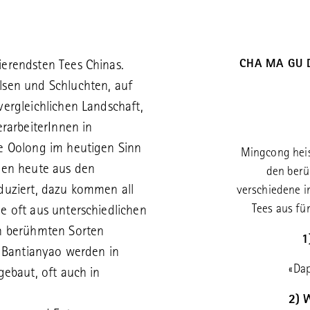
CHA MA GU 
erendsten Tees Chinas.
lsen und Schluchten, auf
ergleichlichen Landschaft,
erarbeiterInnen in
e Oolong im heutigen Sinn
Mingcong hei
den heute aus den
den berü
duziert, dazu kommen all
verschiedene in
Tees aus fü
e oft aus unterschiedlichen
en berühmten Sorten
1
d Bantianyao werden in
«Dap
gebaut, oft auch in
2) 