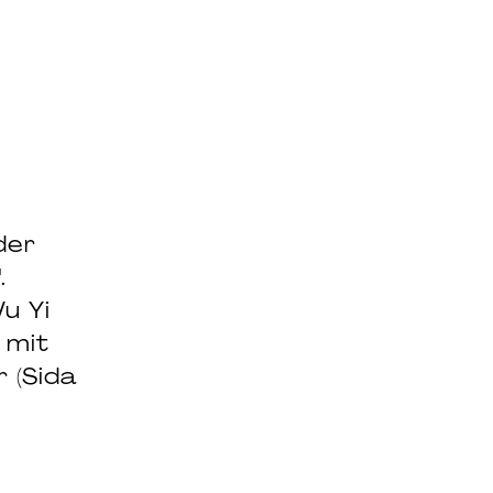
der
.
u Yi
 mit
 (Sida