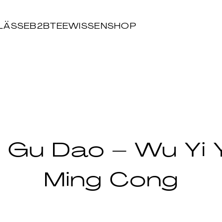
LÄSSE
B2B
TEEWISSEN
SHOP
 Gu Dao – Wu Yi 
Ming Cong