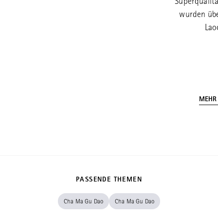
Superqualit
wurden übe
Lao
MEHR
PASSENDE THEMEN
Cha Ma Gu Dao
Cha Ma Gu Dao