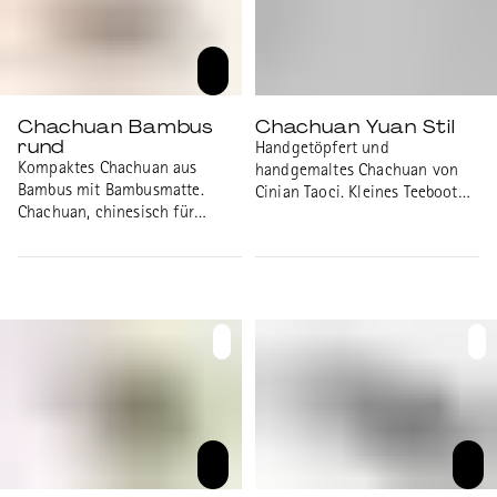
Chachuan Bambus
Chachuan Yuan Stil
rund
Handgetöpfert und
Kompaktes Chachuan aus
handgemaltes Chachuan von
Bambus mit Bambusmatte.
Cinian Taoci. Kleines Teeboot
Chachuan, chinesisch für
für Gong Fu Cha mit
Teeschiff, sind die Unterteller
verschiedenen Yuan Stil
für Kännchen oder Gaiwan. Für
Blauweiss Malereien.
das klassische Gongfucha wird
Durchmesser: 18cm Höhe:
die Teekanne respektive Gaiwan
3.2cm Bitte geben Sie im
mit oder ohne Untersetzer auf
Kommentarfeld an, welches
ein Chachuan oder einen Teller
Stück Sie möchten (Buchstabe
gestellt. Die Tassen (und
A-F).
eventuell ein Chahai oder ein
anderes Abgussgefäss) stehen
auf einem oder mehreren
Untersetzer. Alle Utensilien
zusammen können auf eine