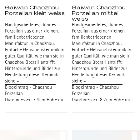
Gaiwan Chaozhou
Gaiwan Chaozhou
Porzellan klein weiss
Porzellan mittel
weiss
Handgearbeitetes, dünnes
Handgearbeitetes, dünnes
Porzellan aus einer kleinen,
Porzellan aus einer kleinen,
familienbetriebenen
familienbetriebenen
Manufaktur in Chaozhou.
Manufaktur in Chaozhou.
Einfache Gebrauchskeramik in
Einfache Gebrauchskeramik in
guter Qualität, wie man sie in
guter Qualität, wie man sie in
Chaozhou überall antrifft.
Chaozhou überall antrifft.
Hintergründe und Bilder zur
Hintergründe und Bilder zur
Herstellung dieser Keramik
Herstellung dieser Keramik
siehe –
siehe –
Blogeintrag - Chaozhou
Blogeintrag - Chaozhou
Porzellan
Porzellan
Durchmesser: 7.4cm Höhe mit
Durchmesser: 8.2cm Höhe mit
Deckel: 6.4cm Volumen: 50ml
Deckel: 7.3cm Volumen: 75ml