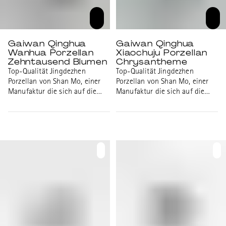
Gaiwan Qinghua
Gaiwan Qinghua
Wanhua Porzellan
Xiaochuju Porzellan
Zehntausend Blumen
Chrysantheme
Top-Qualität Jingdezhen
Top-Qualität Jingdezhen
Porzellan von Shan Mo, einer
Porzellan von Shan Mo, einer
Manufaktur die sich auf die
Manufaktur die sich auf die
Handbemalung von Blauweiss
Handbemalung von Blauweiss
Porzellan spezialsiert hat.
Porzellan spezialsiert hat.
Gaiwan mit Wan Hua
Gaiwan mit Xiao Chuju "Kleine
"Zehntausend Blumen" Motiv.
Frühchrysantheme" Motiv. Ein
Steht für Vielfalt und
Symbol für Standhaftigkeit,
Schönheit. Durchmesser: 9.2cm
Bescheidenheit und
Höhe: 8cm Volumen: 100ml
Langlebigkeit. Durchmesser:
9.2cm Höhe: 8cm Volumen:
100ml