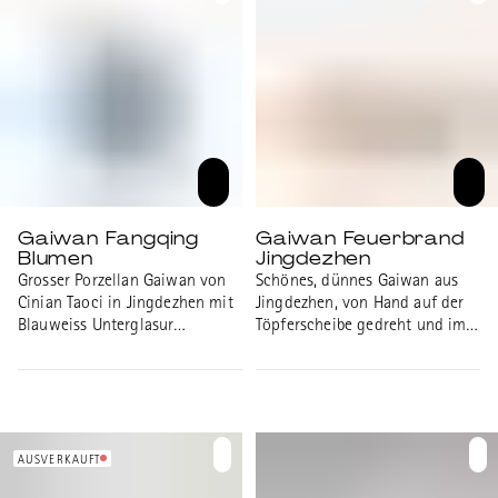
Gaiwan Fangqing
Gaiwan Feuerbrand
Blumen
Jingdezhen
Grosser Porzellan Gaiwan von
Schönes, dünnes Gaiwan aus
Cinian Taoci in Jingdezhen mit
Jingdezhen, von Hand auf der
Blauweiss Unterglasur
Töpferscheibe gedreht und im
Lotusranken Motiv. Fangqing
Holzfeuerofen gebrannt. Die
bedeutet Qing imitierend in
Farben ergeben sich durch die
Anlehnung an Motive der
Flugasche im Ofen während
Qingdynastie, Volumen 150ml.
des Brennens. Jedes Stück ist
einzigartig in Form und Farben,
verschiedene Stücke können im
AUSVERKAUFT
Laden angesehen werden. Es