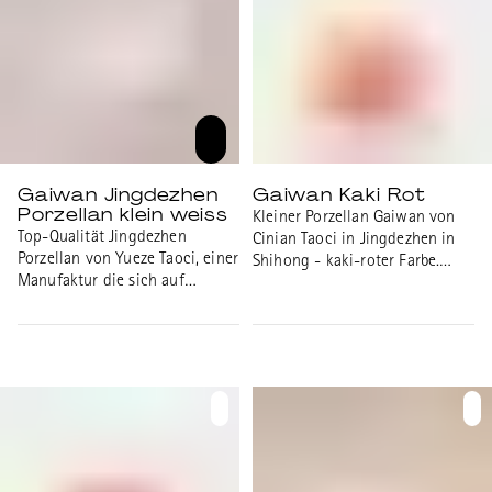
Teller: 10.5cm Höhe Gaiwan mit
Teller: 8.4cm
Gaiwan Jingdezhen
Gaiwan Kaki Rot
Porzellan klein weiss
Kleiner Porzellan Gaiwan von
Top-Qualität Jingdezhen
Cinian Taoci in Jingdezhen in
Porzellan von Yueze Taoci, einer
Shihong - kaki-roter Farbe.
Manufaktur die sich auf
Volumen: 80ml
unbemaltes weisses Porzellan
spezialisiert hat. Sie versorgen
in erster Linie KünstlerInnen,
die sich auf Überglasur Malerei
spezialisiert haben. Gaiwan
dreiteilig. Durchmesser Gaiwan:
8.7cm Höhe Gaiwan mit
Deckel: 6.4cm Volumen: 65ml
Durchmesser Gaiwan Teller: