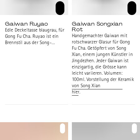
Gaiwan Ruyao
Gaiwan Songxian
Rot
Edle Deckeltasse blaugrau, für
Handgemachter Gaiwan mit
Gong Fu Cha. Ruyao ist ein
rotschwarzer Glasur für Gong
Brennstil aus der Song-
Fu Cha. Getöpfert von Song
Dynastie. Die gebrochene
Xian, einem jungen Künstler in
Glasur nimmt in den
Jingdezhen. Jeder Gaiwan ist
Bruchstellen mit der Zeit Farbe
einzigartig, die Grösse kann
vom Tee an. Durchmesser
leicht variieren. Volumen:
Gaiwan: 9.6cm Höhe Gaiwan:
100ml. Vorstellung der Keramik
7.4cm Volumen: 90ml
von Song Xian
Durchmesser Gaiwan Teller:
hier.
11cm Höhe Gaiwan mit Teller
und Deckel: 8.2cm