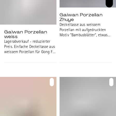
Gaiwan Porzellan
Zhuye
Deckeltasse aus weissem
Porzellan mit aufgedruckten
Gaiwan Porzellan
Motiv "Bambusblätter", etwas
weiss
dunkler; einfachere Qualität.
Lagerabverkauf - reduzierter
Höhe Gaiwan: 6.4cm
Preis. Einfache Deckeltasse aus
Durchmesser Gaiwan: 9.5cm
weissem Porzellan für Gong Fu
Volumen: 90ml Gewicht: 148g
Cha. Durchmesser Gaiwan:
Durchmesser Gaiwan Teller:
8.3cm Höhe Gaiwan: 8.8cm
9.5cm Höhe Gaiwan mit Teller
Volumen: 210ml Durchmesser
und Deckel: 7.2cm
Gaiwan Teller: 10.8cm Höhe
Gaiwan mit Teller und Deckel:
8.8cm