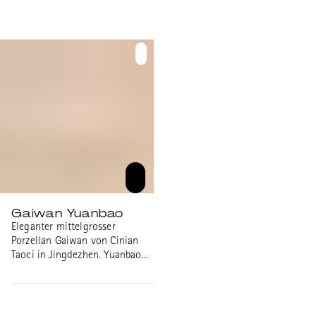
mit dem flachen Boden.
Durchmesser: 8.7cm Höhe:
8.1cm Volumen: 100ml
Gaiwan Yuanbao
Eleganter mittelgrosser
Porzellan Gaiwan von Cinian
Taoci in Jingdezhen. Yuanbao
beutet Silberbarren bezieht sich
auf traditionelle chinesische
Silber- oder Goldbarren und
symbolisieret Reichtum,