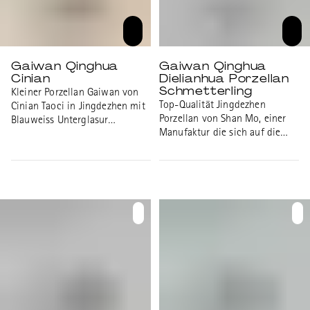
Gaiwan Qinghua
Gaiwan Qinghua
Cinian
Dielianhua Porzellan
Schmetterling
Kleiner Porzellan Gaiwan von
Top-Qualität Jingdezhen
Cinian Taoci in Jingdezhen mit
Porzellan von Shan Mo, einer
Blauweiss Unterglasur
Manufaktur die sich auf die
Pflaumenblüten Motiv.
Handbemalung von Blauweiss
Volumen: 60ml.
Porzellan spezialsiert hat.
Gaiwan mit Die Lian Hua
"Schmetterling liebt Blüte"
Motiv. Der Schmetterling im
Garten steht für Liebe,
Leichtigkeit, Schönheit.
Durchmesser: 9.2cm Höhe: 8cm
Volumen: 100ml