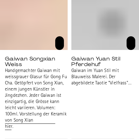
Gaiwan Songxian
Gaiwan Yuan Stil
Weiss
Pferdehuf
Handgemachter Gaiwan mit
Gaiwan im Yuan Stil mit
weissgrauer Glasur für Gong Fu
Blauweiss Malerei. Der
Cha. Getöpfert von Song Xian,
abgebildete Taotie "Vielfrass"
einem jungen Künstler in
galt im traditionellen Sinne als
Jingdezhen. Jeder Gaiwan ist
Beispiel der Gier - ein Wesen,
einzigartig, die Grösse kann
das sich an seiner eigenen
leicht variieren. Volumen:
Unersättlichkeit verschluckt. In
100ml. Vorstellung der Keramik
späteren Epochen wurde das
von Song Xian
Motiv als Symbol für Überfluss
hier.
gedeutet. Pferdehuf bezieht
sich auf die Form des Gaiwan