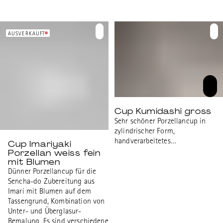
AUSVERKAUFT
Cup Kumidashi gross
Sehr schöner Porzellancup in
zylindrischer Form,
handverarbeitetes
Cup Imariyaki
Porzellan weiss fein
Kunsthandwerk aus Seto.
mit Blumen
Masse: Durchmesser 80mm,
Höhe 77mm. Passend zum
Dünner Porzellancup für die
Kyusu Nankei gross.
Sencha-do Zubereitung aus
Imari mit Blumen auf dem
Tassengrund, Kombination von
Unter- und Überglasur-
Bemalung. Es sind verschiedene