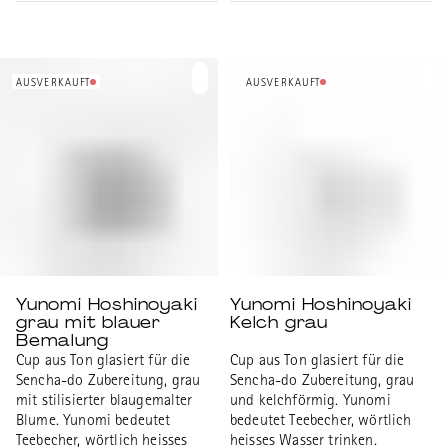
Mishima ist der Name eines
Ortes und bezeichnet den Stil
mit den gestempelten Blumen.
Höhe:9.5 cm, Durchmesser: 8
cm
AUSVERKAUFT
AUSVERKAUFT
Yunomi Hoshinoyaki
Yunomi Hoshinoyaki
grau mit blauer
Kelch grau
Bemalung
Cup aus Ton glasiert für die
Cup aus Ton glasiert für die
Sencha-do Zubereitung, grau
Sencha-do Zubereitung, grau
mit stilisierter blaugemalter
und kelchförmig. Yunomi
Blume. Yunomi bedeutet
bedeutet Teebecher, wörtlich
Teebecher, wörtlich heisses
heisses Wasser trinken.