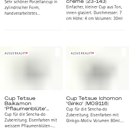
crème (23-143)
Sehr schöner Porzellancup in
Einfacher, kleiner Cup aus Ton,
zylindrischer Form,
innen glasiert. Durchmesser: 7
handverarbeitetes
cm Höhe: 4 cm Volumen: 30ml
Kunsthandwerk aus Seto.
Masse: Durchmesser 70mm,
Höhe 60mm, Volumen: 110ml.
Passend zum Kyusu Nankei
klein.
AUSVERKAUFT
AUSVERKAUFT
Cup Tetsue
Cup Tetsue Ichomon
Baikamon
"Ginko" (M09116)
"Pflaumenblüte"
Cup für die Sencha-do
(M09114)
Cup für die Sencha-do
Zubereitung. Eisenfarben mit
Zubereitung. Eisenfarben mit
Ginkgo-Motiv. Volumen 80ml.
weissem Pflaumenblüten-
Durchmesser 70mm Höhe