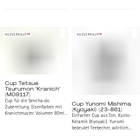
Motiv. Volumen 80ml.
35mm.
Durchmesser 70mm Höhe
35mm.
AUSVERKAUFT
AUSVERKAUFT
Cup Tetsue
Tsurumon "Kranich"
(M09117)
Cup für die Sencha-do
Cup Yunomi Mishima
Zubereitung. Eisenfarben mit
(Kyoyaki) (23-861)
Kranichmuster. Volumen 80ml.
Einfacher Cup aus Ton. Kyoto-
Durchmesser 70mm Höhe
Keramik (Kyoyaki). Yunomi
35mm.
bedeutet Teebecher, wörtlich
heisses Wasser trinken.