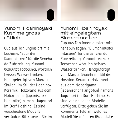
Yunomi Hoshinoyaki
Yunomi Hoshinoyaki
Kushime gross
mit eingelegtem
rötlich
Blumenmuster
Cup aus Ton innen glasiert mit
Cup aus Ton unglasiert mit
hanabun zogan, "Blumenmuster
kushime, "Spur der
Intarsien" für die Sencha-do
Kammzinken" für die Sencha-
Zubereitung. Yunomi bedeutet
do Zubereitung. Yunomi
Teebecher, wörtlich heisses
bedeutet Teebecher, wörtlich
Wasser trinken. Handgefertigt
heisses Wasser trinken.
von Maruta Shuichi im Stil der
Handgefertigt von Maruta
Hoshino-Keramik. Holzbrand
Shuichi im Stil der Hoshino-
aus dem Noborigama
Keramik. Holzbrand aus dem
(japanischer Hangofen) namens
Noborigama (japanischer
Jugomori im Dorf Hoshino. Es
Hangofen) namens Jugomori
sind verschiedene Modelle
im Dorf Hoshino. Es sind
verfügbar. Bitte geben Sie im
verschiedene Modelle
Kommentarfeld an, welches
verfügbar. Bitte geben Sie im
Modell Sie möchten (Buchstabe