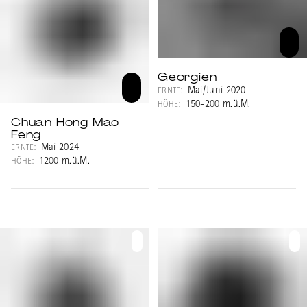
camellia sinensis var. assamica). Sie sind
weich bis mittelkräftig und ziemlich
aromatisch.
Georgien
Mai/Juni 2020
ERNTE:
150-200 m.ü.M.
HÖHE:
Chuan Hong Mao
Feng
Mai 2024
ERNTE:
1200 m.ü.M.
HÖHE: