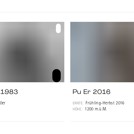
n - einem Prozess, der von den älte
bernommen, verbessert und verlänge
rden die Tees gepresst und getrockn
loser Tee getrocknet und verkauft. A
t noch weiter, verändert sich aber la
a. Alte Shucha können wie alte Sheng
rden. Geschmacklich verändern sie s
Shucha sind zwar auch schon äusserst
dig, aber weniger ausgewogen als älte
 1983
Pu Er 2016
0er
Frühling-Herbst 2016
ERNTE:
1200 m.ü.M.
HÖHE: