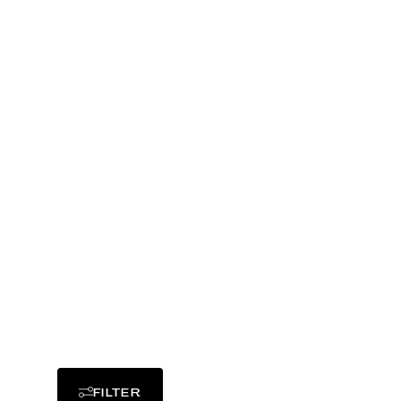
Shucha, 
Verarbeit
traditionel
nach Quell
einer 2-
künst
FILTER