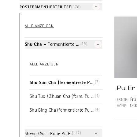
POSTFERMENTIERTER TEE
(176)
ALLE ANZEIGEN
(15)
Shu Cha - Fermentierte Pu Er
ALLE ANZEIGEN
(7)
Shu San Cha (fermentierte Pu Er offen)
Pu Er
(4)
Shu Tuo / Zhuan Cha (ferm. Pu Er Brick)
Frü
ERNTE:
130
HÖHE:
(4)
Shu Bing Cha (fermentierte Pu Er Cakes)
(147)
Sheng Cha - Rohe Pu Er