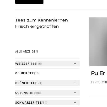
unterworfe
Heicha ü
Danach we
Tees zum Kennenlernen
auch als 
Frisch eingetroffen
fermentier
Shengch
teuer we
Jüngere 
ALLE ANZEIGEN
er
WEISSER TEE
(16)
Pu Er
GELBER TEE
(10)
198
ERNTE:
GRÜNER TEE
(121)
OOLONG TEE
(98)
SCHWARZER TEE
(84)