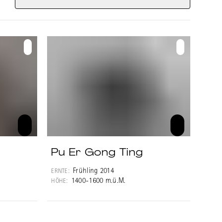
ren anderen
rt wurde.
et, häufig
uch Shucha
ngsamer als
cha sehr
ich auch:
 voll und
re.
Pu Er Gong Ting
Frühling 2014
ERNTE:
1400-1600 m.ü.M.
HÖHE: